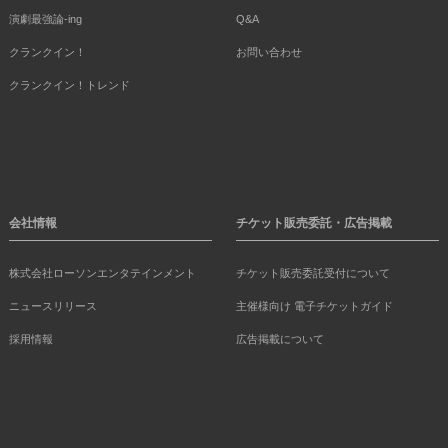
演劇最強論-ing
Q&A
クランクイン！
お問い合わせ
クランクイン！トレンド
会社情報
チケット販売委託・広告掲載
株式会社ローソンエンタテインメント
チケット販売委託受付について
ニュースリリース
主催様向け 電子チケットガイド
採用情報
広告掲載について