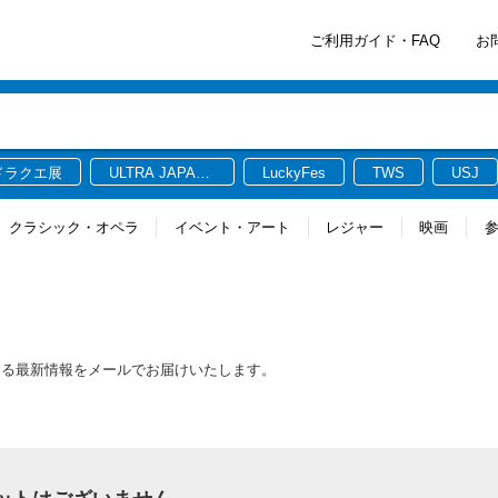
ご利用ガイド・FAQ
お
ドラクエ展
ULTRA JAPAN
LuckyFes
TWS
USJ
2026
クラシック・オペラ
イベント・アート
レジャー
映画
トに関連する最新情報をメールでお届けいたします。