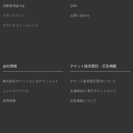
演劇最強論-ing
Q&A
クランクイン！
お問い合わせ
クランクイン！トレンド
会社情報
チケット販売委託・広告掲載
株式会社ローソンエンタテインメント
チケット販売委託受付について
ニュースリリース
主催様向け 電子チケットガイド
採用情報
広告掲載について