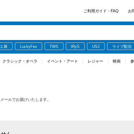
ご利用ガイド・FAQ
お
エ展
LuckyFes
TWS
IRyS
USJ
ライブ配信
クラシック・オペラ
イベント・アート
レジャー
映画
をメールでお届けいたします。