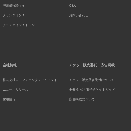
演劇最強論-ing
Q&A
クランクイン！
お問い合わせ
クランクイン！トレンド
会社情報
チケット販売委託・広告掲載
株式会社ローソンエンタテインメント
チケット販売委託受付について
ニュースリリース
主催様向け 電子チケットガイド
採用情報
広告掲載について