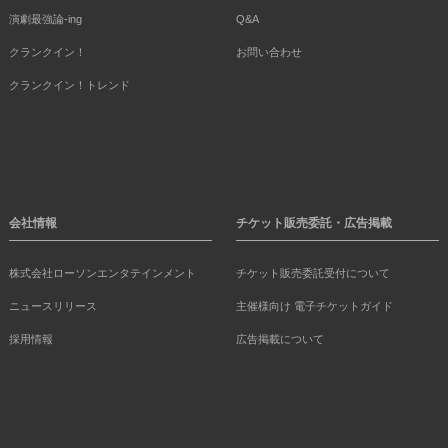
演劇最強論-ing
Q&A
クランクイン！
お問い合わせ
クランクイン！トレンド
会社情報
チケット販売委託・広告掲載
株式会社ローソンエンタテインメント
チケット販売委託受付について
ニュースリリース
主催様向け 電子チケットガイド
採用情報
広告掲載について