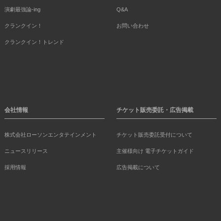
演劇最強論-ing
Q&A
クランクイン！
お問い合わせ
クランクイン！トレンド
会社情報
チケット販売委託・広告掲載
株式会社ローソンエンタテインメント
チケット販売委託受付について
ニュースリリース
主催様向け 電子チケットガイド
採用情報
広告掲載について