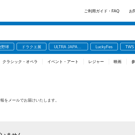
ご利用ガイド・FAQ
お
校野球
ドラクエ展
ULTRA JAPAN
LuckyFes
TWS
2026
クラシック・オペラ
イベント・アート
レジャー
映画
情報をメールでお届けいたします。