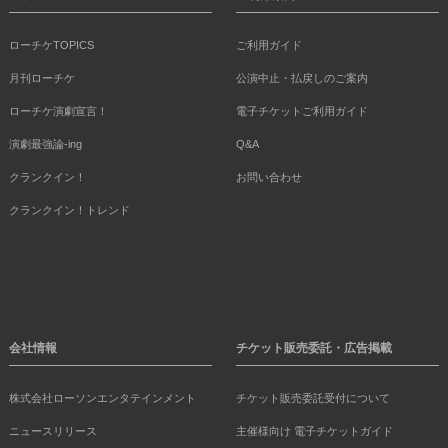
ローチケTOPICS
ご利用ガイド
月刊ローチケ
公演中止・払戻しのご案内
ローチケ演劇宣言！
電子チケットご利用ガイド
演劇最強論-ing
Q&A
クランクイン！
お問い合わせ
クランクイン！トレンド
会社情報
チケット販売委託・広告掲載
株式会社ローソンエンタテインメント
チケット販売委託受付について
ニュースリリース
主催様向け 電子チケットガイド