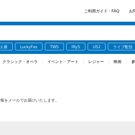
ご利用ガイド・FAQ
お
エ展
LuckyFes
TWS
IRyS
USJ
ライブ配信
クラシック・オペラ
イベント・アート
レジャー
映画
情報をメールでお届けいたします。