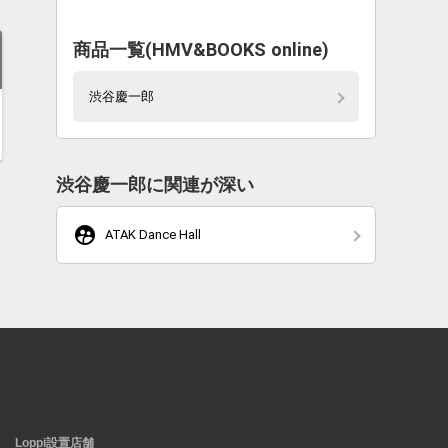
商品一覧(HMV&BOOKS online)
渋谷慶一郎
渋谷慶一郎に関連が深い
supervised_user_circle
ATAK Dance Hall
Loppi設置店舗