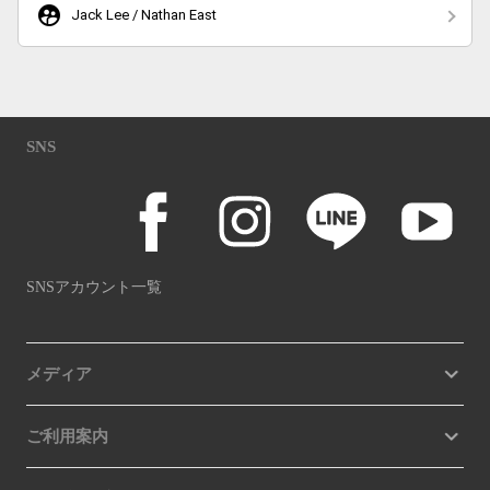
supervised_user_circle
Jack Lee / Nathan East
SNS
SNSアカウント一覧
メディア
ご利用案内