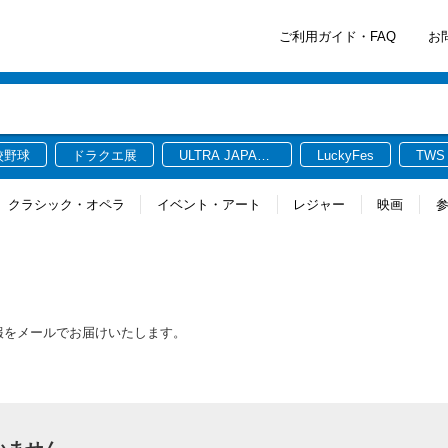
ご利用ガイド・FAQ
お
校野球
ドラクエ展
ULTRA JAPAN
LuckyFes
TWS
2026
クラシック・オペラ
イベント・アート
レジャー
映画
情報をメールでお届けいたします。