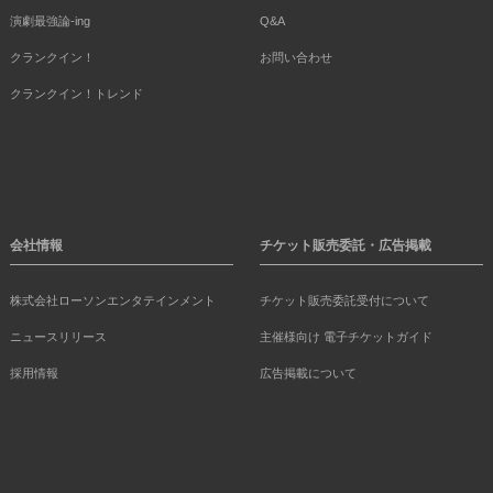
演劇最強論-ing
Q&A
クランクイン！
お問い合わせ
クランクイン！トレンド
会社情報
チケット販売委託・広告掲載
株式会社ローソンエンタテインメント
チケット販売委託受付について
ニュースリリース
主催様向け 電子チケットガイド
採用情報
広告掲載について