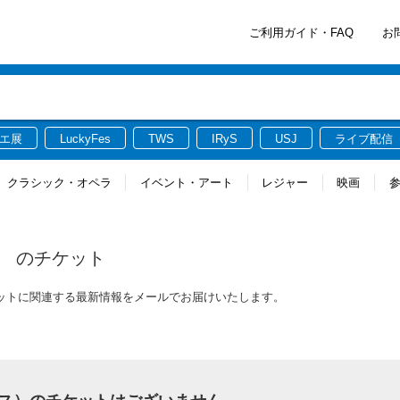
ご利用ガイド・FAQ
お
エ展
LuckyFes
TWS
IRyS
USJ
ライブ配信
クラシック・オペラ
イベント・アート
レジャー
映画
）
のチケット
のチケットに関連する最新情報をメールでお届けいたします。