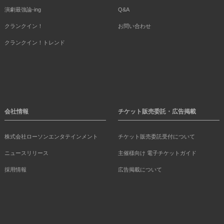
演劇最強論-ing
Q&A
クランクイン！
お問い合わせ
クランクイン！トレンド
会社情報
チケット販売委託・広告掲載
株式会社ローソンエンタテインメント
チケット販売委託受付について
ニュースリリース
主催様向け 電子チケットガイド
採用情報
広告掲載について