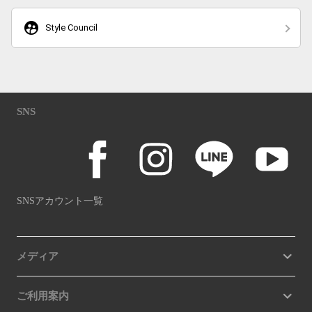
supervised_user_circle
Style Council
SNS
SNSアカウント一覧
メディア
ご利用案内