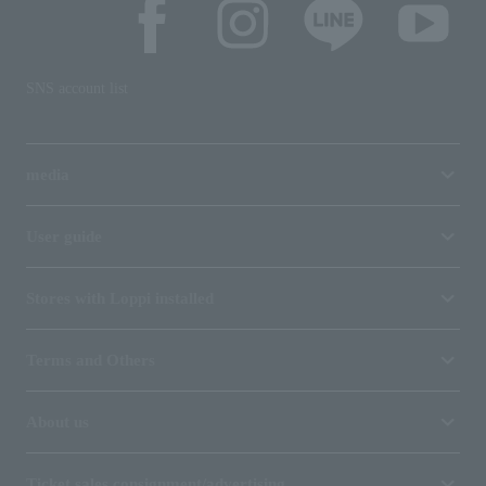
SNS account list
media
User guide
Stores with Loppi installed
Terms and Others
About us
Ticket sales consignment/advertising