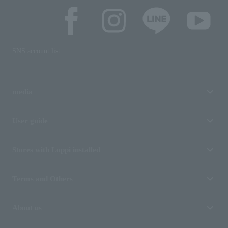
SNS account list
media
User guide
Stores with Loppi installed
Terms and Others
About us