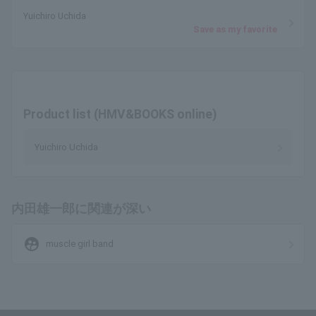
Yuichiro Uchida
Save as my favorite
Product list (HMV&BOOKS online)
Yuichiro Uchida
内田雄一郎に関連が深い
supervised_user_circle
muscle girl band