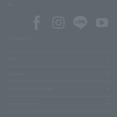
SNS
SNS account list
media
User guide
Stores with Loppi installed
Terms and Others