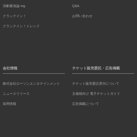
演劇最強論-ing
Q&A
クランクイン！
お問い合わせ
クランクイン！トレンド
会社情報
チケット販売委託・広告掲載
株式会社ローソンエンタテインメント
チケット販売委託受付について
ニュースリリース
主催様向け 電子チケットガイド
採用情報
広告掲載について