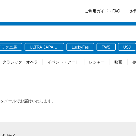
ご利用ガイド・FAQ
お
ドラクエ展
ULTRA JAPAN
LuckyFes
TWS
USJ
2026
クラシック・オペラ
イベント・アート
レジャー
映画
報をメールでお届けいたします。