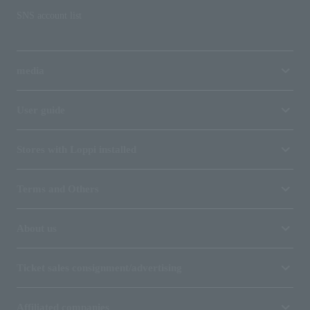
SNS account list
media
User guide
Stores with Loppi installed
Terms and Others
About us
Ticket sales consignment/advertising
Affiliated companies