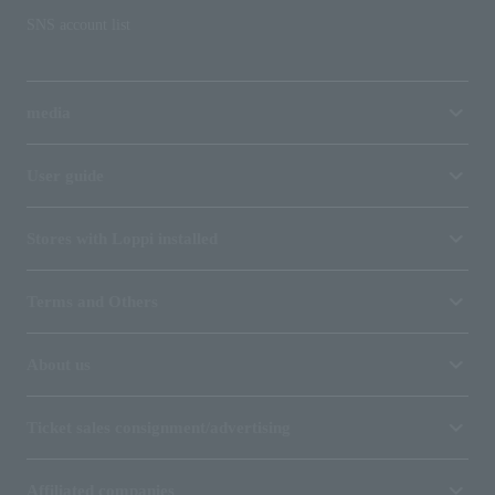
SNS account list
media
User guide
Stores with Loppi installed
Terms and Others
About us
Ticket sales consignment/advertising
Affiliated companies