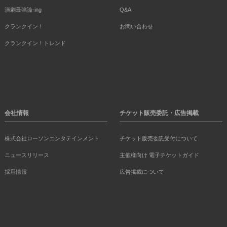
演劇最強論-ing
Q&A
クランクイン！
お問い合わせ
クランクイン！トレンド
会社情報
チケット販売委託・広告掲載
株式会社ローソンエンタテインメント
チケット販売委託受付について
ニュースリリース
主催様向け 電子チケットガイド
採用情報
広告掲載について