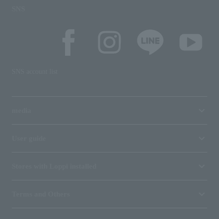
SNS
SNS account list
media
User guide
Stores with Loppi installed
Terms and Others