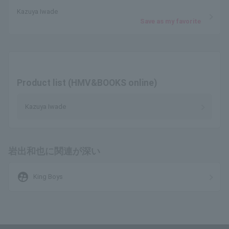
Kazuya Iwade
Save as my favorite
Product list (HMV&BOOKS online)
Kazuya Iwade
岩出和也に関連が深い
supervised_user_circle
King Boys