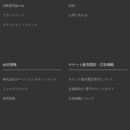
演劇最強論-ing
Q&A
クランクイン！
お問い合わせ
クランクイン！トレンド
会社情報
チケット販売委託・広告掲載
株式会社ローソンエンタテインメント
チケット販売委託受付について
ニュースリリース
主催様向け 電子チケットガイド
採用情報
広告掲載について