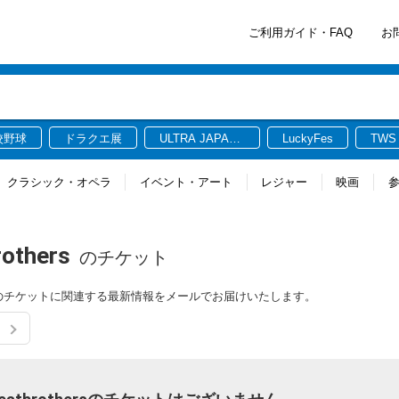
ご利用ガイド・FAQ
お
校野球
ドラクエ展
ULTRA JAPAN
LuckyFes
TWS
2026
クラシック・オペラ
イベント・アート
レジャー
映画
rothers
のチケット
atbrothersのチケットに関連する最新情報をメールでお届けいたします。