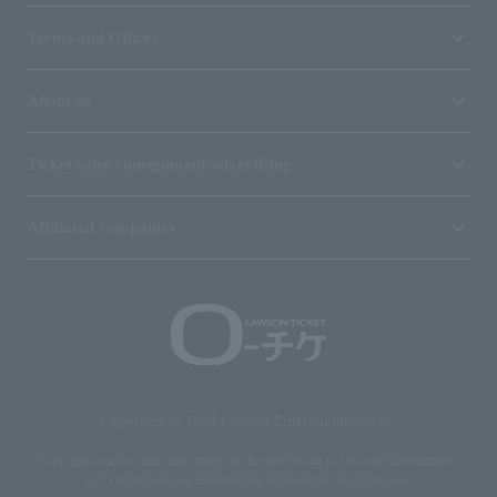
Terms and Others
About us
Ticket sales consignment/advertising
Affiliated companies
Copyright © 1998 Lawson Entertainment, Inc.
Copyrights such as texts and images on the site belong to Lawson Entertainment,
Inc. Duplication and unauthorized reproduction are prohibited.