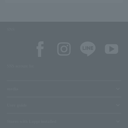
SNS
SNS account list
media
User guide
Stores with Loppi installed