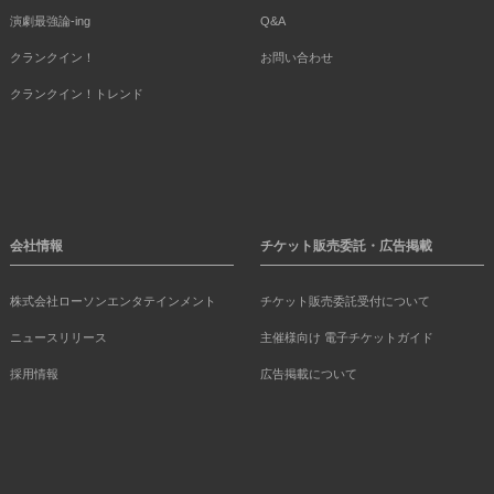
演劇最強論-ing
Q&A
クランクイン！
お問い合わせ
クランクイン！トレンド
会社情報
チケット販売委託・広告掲載
株式会社ローソンエンタテインメント
チケット販売委託受付について
ニュースリリース
主催様向け 電子チケットガイド
採用情報
広告掲載について