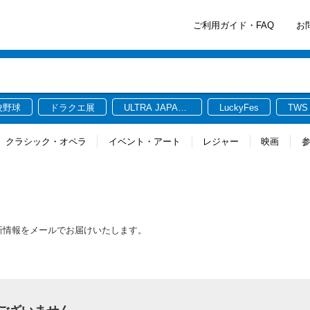
ご利用ガイド・FAQ
お
校野球
ドラクエ展
ULTRA JAPAN
LuckyFes
TWS
2026
クラシック・オペラ
イベント・アート
レジャー
映画
る最新情報をメールでお届けいたします。