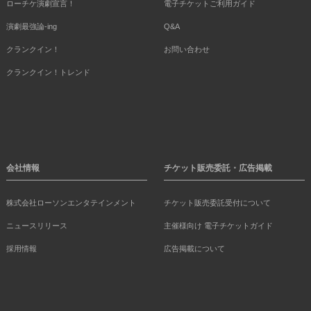
ローチケ演劇宣言！
電子チケットご利用ガイド
演劇最強論-ing
Q&A
クランクイン！
お問い合わせ
クランクイン！トレンド
会社情報
チケット販売委託・広告掲載
株式会社ローソンエンタテインメント
チケット販売委託受付について
ニュースリリース
主催様向け 電子チケットガイド
採用情報
広告掲載について