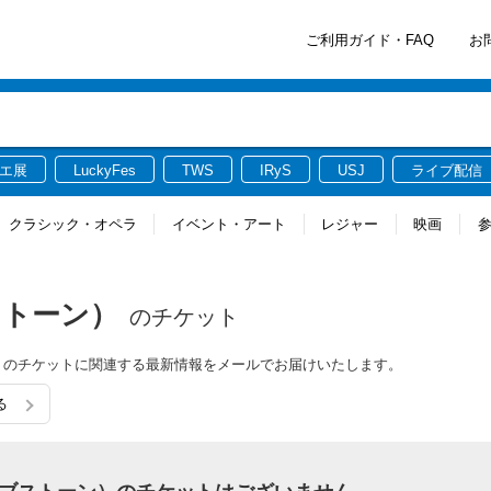
ご利用ガイド・FAQ
お
エ展
LuckyFes
TWS
IRyS
USJ
ライブ配信
クラシック・オペラ
イベント・アート
レジャー
映画
ブストーン）
のチケット
ストーン）のチケットに関連する最新情報をメールでお届けいたします。
る