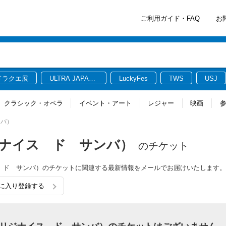
ご利用ガイド・FAQ
お
ドラクエ展
ULTRA JAPAN
LuckyFes
TWS
USJ
2026
クラシック・オペラ
イベント・アート
レジャー
映画
ンバ）
a（オリジナイス ド サンバ）
のチケット
オリジナイス ド サンバ）のチケットに関連する最新情報をメールでお届けいたします。
お気に入り登録する