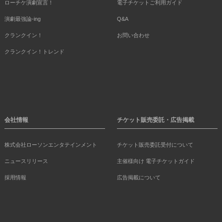
ローチケ演劇宣言！
電子チケットご利用ガイド
演劇最強論-ing
Q&A
クランクイン！
お問い合わせ
クランクイン！トレンド
会社情報
チケット販売委託・広告掲載
株式会社ローソンエンタテインメント
チケット販売委託受付について
ニュースリリース
主催様向け 電子チケットガイド
採用情報
広告掲載について