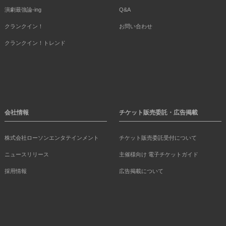
演劇最強論-ing
Q&A
クランクイン！
お問い合わせ
クランクイン！トレンド
会社情報
チケット販売委託・広告掲載
株式会社ローソンエンタテインメント
チケット販売委託受付について
ニュースリリース
主催様向け 電子チケットガイド
採用情報
広告掲載について