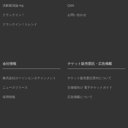
演劇最強論-ing
Q&A
クランクイン！
お問い合わせ
クランクイン！トレンド
会社情報
チケット販売委託・広告掲載
株式会社ローソンエンタテインメント
チケット販売委託受付について
ニュースリリース
主催様向け 電子チケットガイド
採用情報
広告掲載について