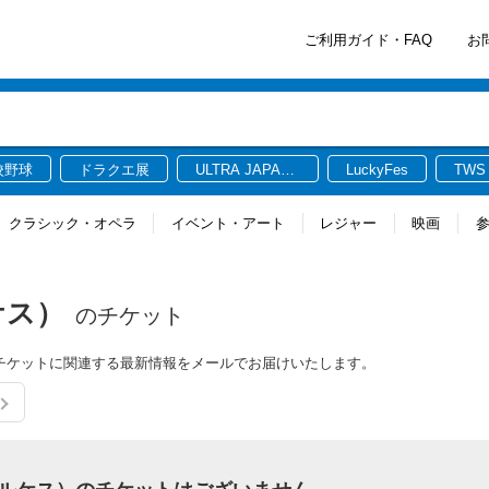
ご利用ガイド・FAQ
お
校野球
ドラクエ展
ULTRA JAPAN
LuckyFes
TWS
2026
クラシック・オペラ
イベント・アート
レジャー
映画
ルケス）
のチケット
ス）のチケットに関連する最新情報をメールでお届けいたします。