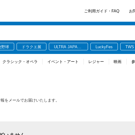
ご利用ガイド・FAQ
お
校野球
ドラクエ展
ULTRA JAPAN
LuckyFes
TWS
2026
クラシック・オペラ
イベント・アート
レジャー
映画
新情報をメールでお届けいたします。