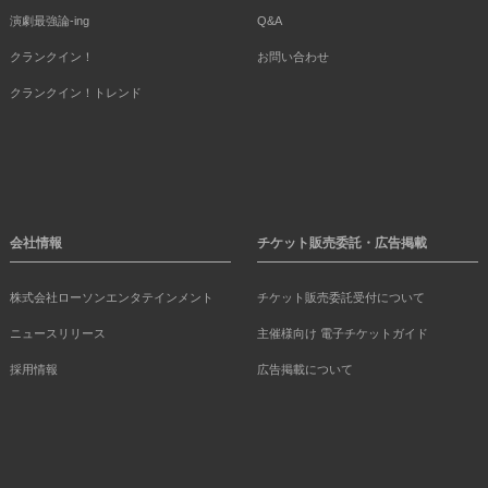
演劇最強論-ing
Q&A
クランクイン！
お問い合わせ
クランクイン！トレンド
会社情報
チケット販売委託・広告掲載
株式会社ローソンエンタテインメント
チケット販売委託受付について
ニュースリリース
主催様向け 電子チケットガイド
採用情報
広告掲載について