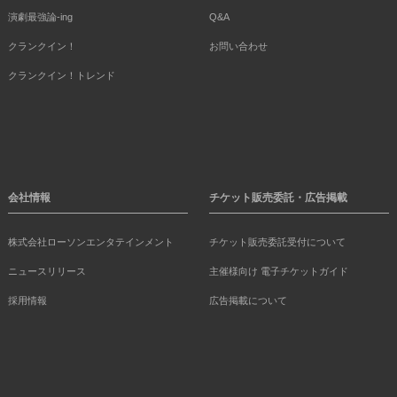
演劇最強論-ing
Q&A
クランクイン！
お問い合わせ
クランクイン！トレンド
会社情報
チケット販売委託・広告掲載
株式会社ローソンエンタテインメント
チケット販売委託受付について
ニュースリリース
主催様向け 電子チケットガイド
採用情報
広告掲載について