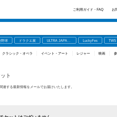
ご利用ガイド・FAQ
お
校野球
ドラクエ展
ULTRA JAPAN
LuckyFes
TWS
2026
クラシック・オペラ
イベント・アート
レジャー
映画
ケット
トに関連する最新情報をメールでお届けいたします。