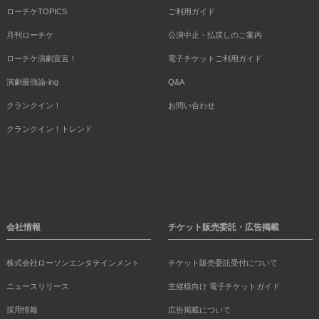
ローチケTOPICS
ご利用ガイド
月刊ローチケ
公演中止・払戻しのご案内
ローチケ演劇宣言！
電子チケットご利用ガイド
演劇最強論-ing
Q&A
クランクイン！
お問い合わせ
クランクイン！トレンド
会社情報
チケット販売委託・広告掲載
株式会社ローソンエンタテインメント
チケット販売委託受付について
ニュースリリース
主催様向け 電子チケットガイド
採用情報
広告掲載について