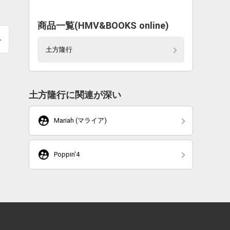
商品一覧(HMV&BOOKS online)
土方隆行
土方隆行に関連が深い
supervised_user_circle
Mariah (マライア)
supervised_user_circle
Poppin'4