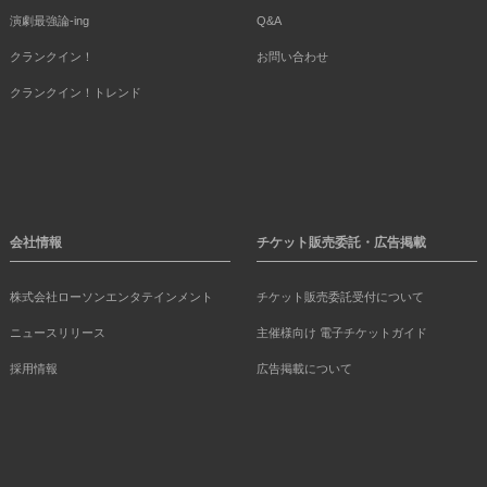
演劇最強論-ing
Q&A
クランクイン！
お問い合わせ
クランクイン！トレンド
会社情報
チケット販売委託・広告掲載
株式会社ローソンエンタテインメント
チケット販売委託受付について
ニュースリリース
主催様向け 電子チケットガイド
採用情報
広告掲載について