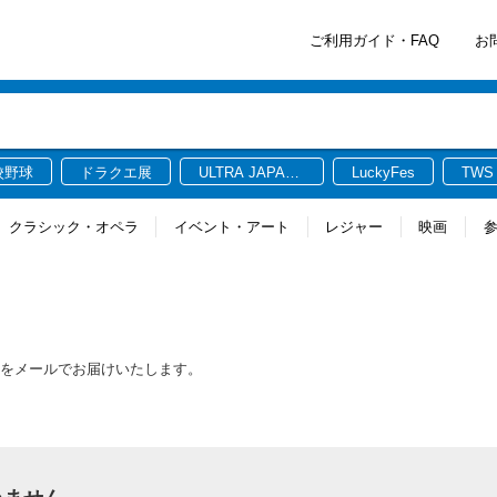
ご利用ガイド・FAQ
お
校野球
ドラクエ展
ULTRA JAPAN
LuckyFes
TWS
2026
クラシック・オペラ
イベント・アート
レジャー
映画
情報をメールでお届けいたします。