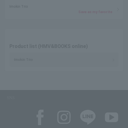
Imokin Trio
Save as my favorite
Product list (HMV&BOOKS online)
Imokin Trio
SNS