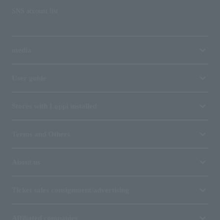
SNS account list
media
User guide
Stores with Loppi installed
Terms and Others
About us
Ticket sales consignment/advertising
Affiliated companies