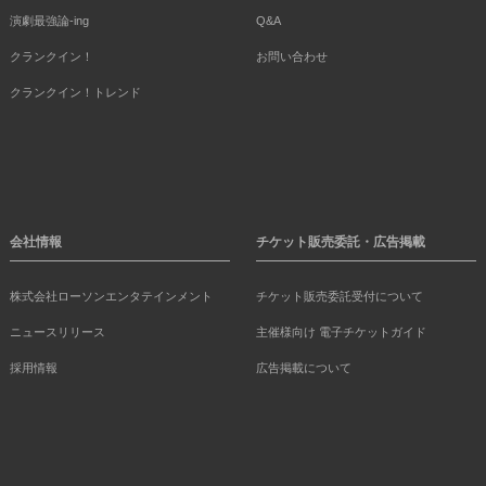
演劇最強論-ing
Q&A
クランクイン！
お問い合わせ
クランクイン！トレンド
会社情報
チケット販売委託・広告掲載
株式会社ローソンエンタテインメント
チケット販売委託受付について
ニュースリリース
主催様向け 電子チケットガイド
採用情報
広告掲載について