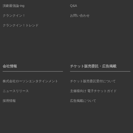
演劇最強論-ing
Q&A
クランクイン！
お問い合わせ
クランクイン！トレンド
会社情報
チケット販売委託・広告掲載
株式会社ローソンエンタテインメント
チケット販売委託受付について
ニュースリリース
主催様向け 電子チケットガイド
採用情報
広告掲載について