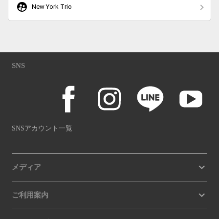
supervised_user_circle
New York Trio
SNS
SNSアカウント一覧
メディア
ご利用案内