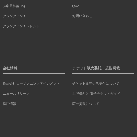
演劇最強論-ing
Q&A
クランクイン！
お問い合わせ
クランクイン！トレンド
会社情報
チケット販売委託・広告掲載
株式会社ローソンエンタテインメント
チケット販売委託受付について
ニュースリリース
主催様向け 電子チケットガイド
採用情報
広告掲載について