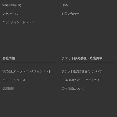
演劇最強論-ing
Q&A
クランクイン！
お問い合わせ
クランクイン！トレンド
会社情報
チケット販売委託・広告掲載
株式会社ローソンエンタテインメント
チケット販売委託受付について
ニュースリリース
主催様向け 電子チケットガイド
採用情報
広告掲載について