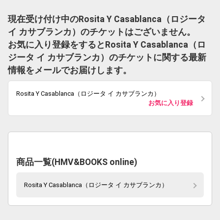
現在受け付け中のRosita Y Casablanca（ロジータ
イ カサブランカ）のチケットはございません。
お気に入り登録をするとRosita Y Casablanca（ロ
ジータ イ カサブランカ）のチケットに関する最新
情報をメールでお届けします。
Rosita Y Casablanca（ロジータ イ カサブランカ）
お気に入り登録
商品一覧(HMV&BOOKS online)
Rosita Y Casablanca（ロジータ イ カサブランカ）