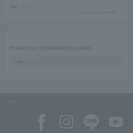
Reef（リーフ）
Save as my favorite
Product list (HMV&BOOKS online)
Reef（リーフ）
SNS