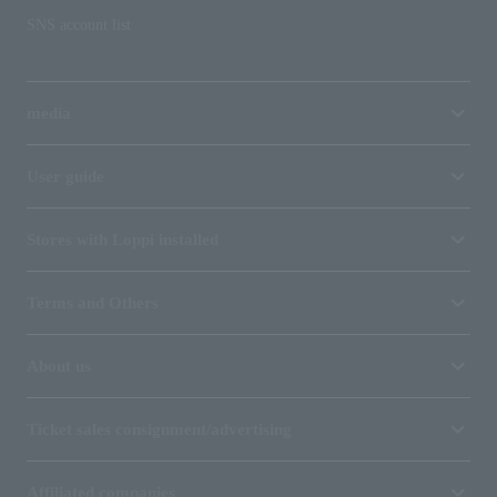
SNS account list
media
User guide
Stores with Loppi installed
Terms and Others
About us
Ticket sales consignment/advertising
Affiliated companies