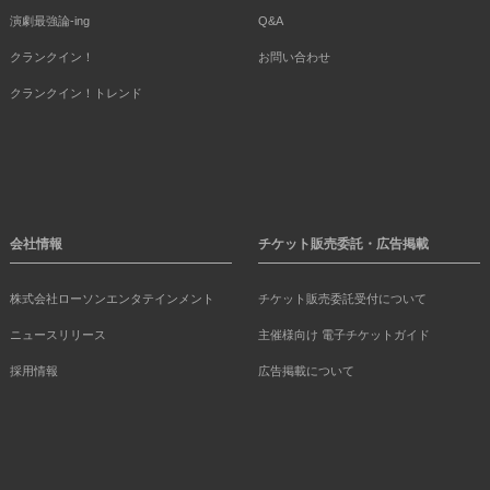
演劇最強論-ing
Q&A
クランクイン！
お問い合わせ
クランクイン！トレンド
会社情報
チケット販売委託・広告掲載
株式会社ローソンエンタテインメント
チケット販売委託受付について
ニュースリリース
主催様向け 電子チケットガイド
採用情報
広告掲載について