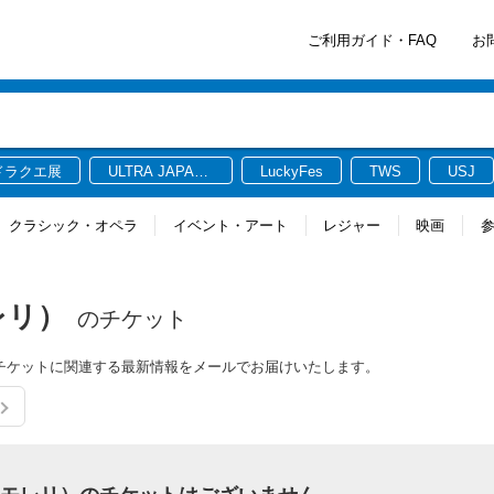
ご利用ガイド・FAQ
お
ドラクエ展
ULTRA JAPAN
LuckyFes
TWS
USJ
2026
クラシック・オペラ
イベント・アート
レジャー
映画
モレリ）
のチケット
レリ）のチケットに関連する最新情報をメールでお届けいたします。