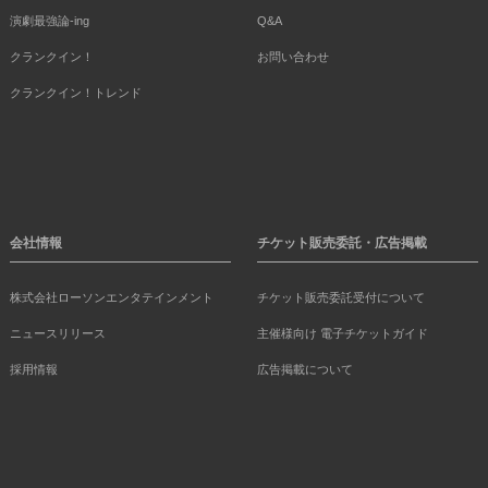
演劇最強論-ing
Q&A
クランクイン！
お問い合わせ
クランクイン！トレンド
会社情報
チケット販売委託・広告掲載
株式会社ローソンエンタテインメント
チケット販売委託受付について
ニュースリリース
主催様向け 電子チケットガイド
採用情報
広告掲載について