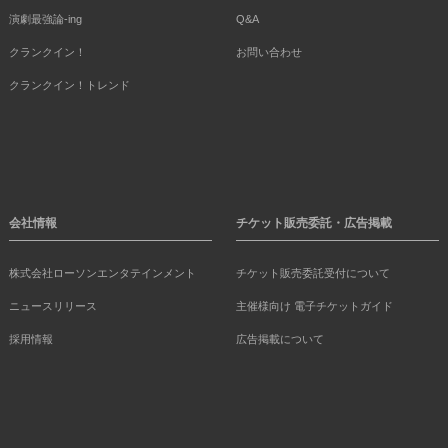
演劇最強論-ing
Q&A
クランクイン！
お問い合わせ
クランクイン！トレンド
会社情報
チケット販売委託・広告掲載
株式会社ローソンエンタテインメント
チケット販売委託受付について
ニュースリリース
主催様向け 電子チケットガイド
採用情報
広告掲載について