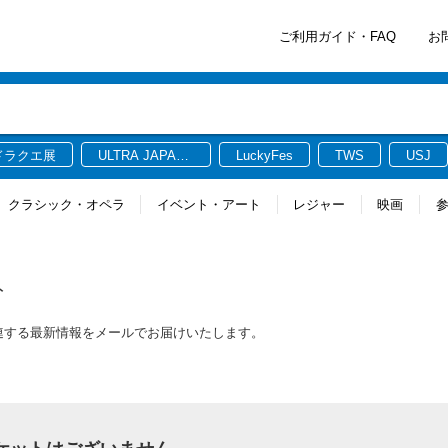
ご利用ガイド・FAQ
お
ドラクエ展
ULTRA JAPAN
LuckyFes
TWS
USJ
2026
クラシック・オペラ
イベント・アート
レジャー
映画
ト
関連する最新情報をメールでお届けいたします。