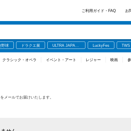
ご利用ガイド・FAQ
お
校野球
ドラクエ展
ULTRA JAPAN
LuckyFes
TWS
2026
クラシック・オペラ
イベント・アート
レジャー
映画
報をメールでお届けいたします。