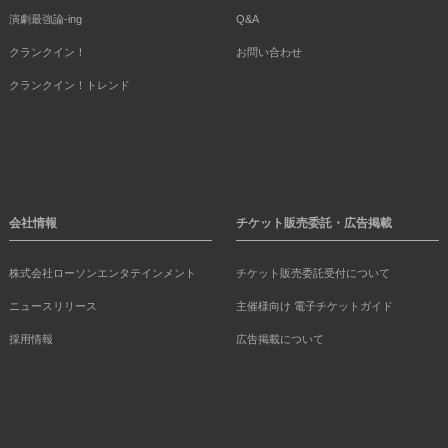
演劇最強論-ing
Q&A
クランクイン！
お問い合わせ
クランクイン！トレンド
会社情報
チケット販売委託・広告掲載
株式会社ローソンエンタテインメント
チケット販売委託受付について
ニュースリリース
主催様向け 電子チケットガイド
採用情報
広告掲載について