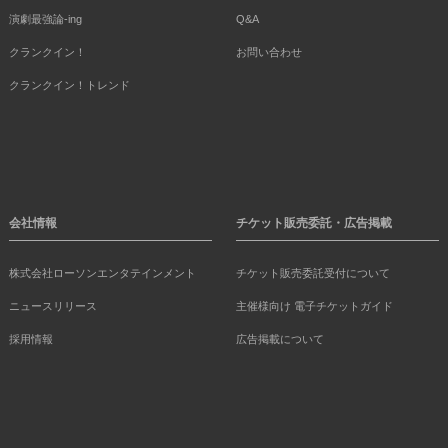
演劇最強論-ing
Q&A
クランクイン！
お問い合わせ
クランクイン！トレンド
会社情報
チケット販売委託・広告掲載
株式会社ローソンエンタテインメント
チケット販売委託受付について
ニュースリリース
主催様向け 電子チケットガイド
採用情報
広告掲載について