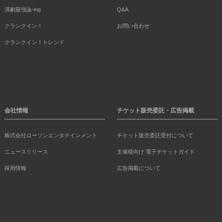
演劇最強論-ing
Q&A
クランクイン！
お問い合わせ
クランクイン！トレンド
会社情報
チケット販売委託・広告掲載
株式会社ローソンエンタテインメント
チケット販売委託受付について
ニュースリリース
主催様向け 電子チケットガイド
採用情報
広告掲載について