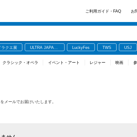
ご利用ガイド・FAQ
お
ドラクエ展
ULTRA JAPAN
LuckyFes
TWS
USJ
2026
クラシック・オペラ
イベント・アート
レジャー
映画
報をメールでお届けいたします。