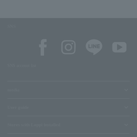
SNS
SNS account list
media
User guide
Stores with Loppi installed