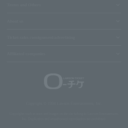
Terms and Others
About us
Ticket sales consignment/advertising
Affiliated companies
Copyright © 1998 Lawson Entertainment, Inc.
Copyrights such as texts and images on the site belong to Lawson Entertainment,
Inc. Duplication and unauthorized reproduction are prohibited.