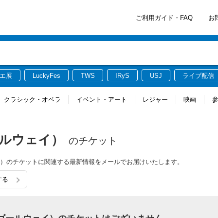
ご利用ガイド・FAQ
お
エ展
LuckyFes
TWS
IRyS
USJ
ライブ配信
クラシック・オペラ
イベント・アート
レジャー
映画
ゴールウェイ）
のチケット
ルウェイ）のチケットに関連する最新情報をメールでお届けいたします。
する