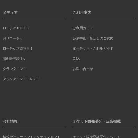
メディア
ご利用案内
ローチケTOPICS
ご利用ガイド
月刊ローチケ
公演中止・払戻しのご案内
ローチケ演劇宣言！
電子チケットご利用ガイド
演劇最強論-ing
Q&A
クランクイン！
お問い合わせ
クランクイン！トレンド
会社情報
チケット販売委託・広告掲載
株式会社ローソンエンタテインメント
チケット販売委託受付について