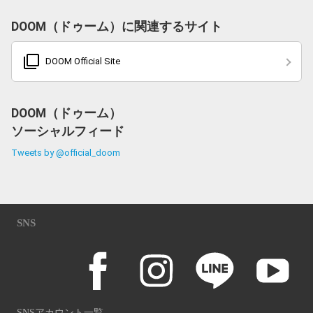
DOOM（ドゥーム）に関連するサイト
filter_none
DOOM Official Site
DOOM（ドゥーム）
ソーシャルフィード
Tweets by @official_doom
SNS
SNSアカウント一覧