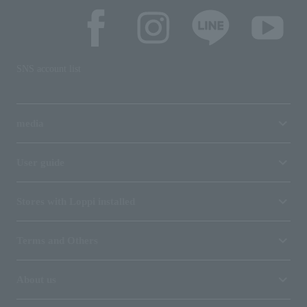
SNS account list
media
User guide
Stores with Loppi installed
Terms and Others
About us