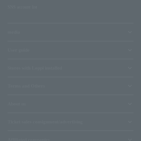
SNS account list
media
User guide
Stores with Loppi installed
Terms and Others
About us
Ticket sales consignment/advertising
Affiliated companies