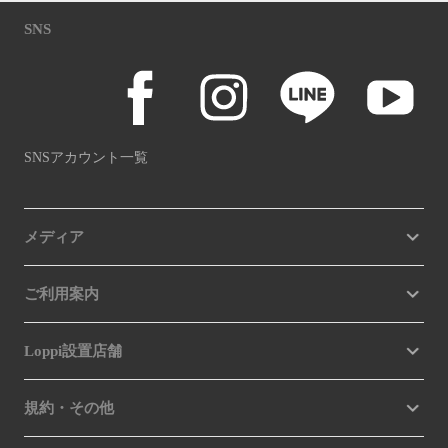
SNS
SNSアカウント一覧
メディア
ご利用案内
Loppi設置店舗
規約・その他