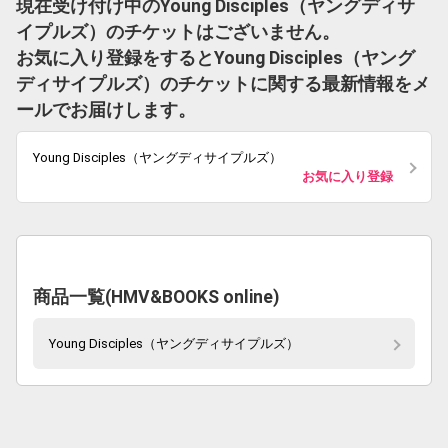
現在受け付け中のYoung Disciples（ヤングディサ
イプルズ）のチケットはございません。
お気に入り登録をするとYoung Disciples（ヤング
ディサイプルズ）のチケットに関する最新情報をメ
ールでお届けします。
Young Disciples（ヤングディサイプルズ）
お気に入り登録
商品一覧(HMV&BOOKS online)
Young Disciples（ヤングディサイプルズ）