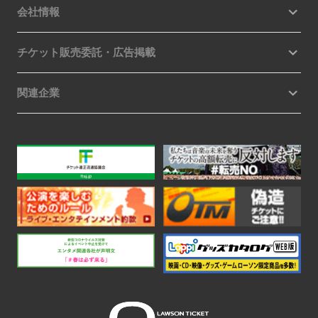
会社情報
チケット販売委託・広告掲載
関連企業