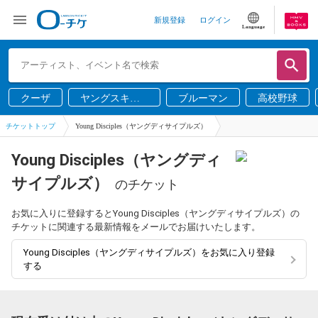
新規登録
ログイン
Language
クーザ
ヤングスキニ
ブルーマン
高校野球
ー
チケットトップ
Young Disciples（ヤングディサイプルズ）
Young Disciples（ヤングディ
サイプルズ）
のチケット
お気に入りに登録するとYoung Disciples（ヤングディサイプルズ）の
チケットに関連する最新情報をメールでお届けいたします。
Young Disciples（ヤングディサイプルズ）をお気に入り登録
する